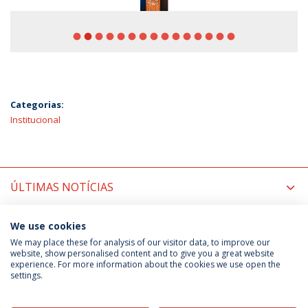
fiber_manual_record
fiber_manual_record
fiber_manual_record
fiber_manual_record
fiber_manual_record
fiber_manual_record
fiber_manual_record
fiber_manual_record
fiber_manual_record
fiber_manual_record
fiber_manual_record
fiber_manual_record
fiber_manual_record
fiber_manual_record
fiber_manual_record
Categorias:
Institucional
ÚLTIMAS NOTÍCIAS
PRÓXIMOS EVENTOS
We use cookies
We may place these for analysis of our visitor data, to improve our
website, show personalised content and to give you a great website
experience. For more information about the cookies we use open the
Política de Privacidade
Termos & Condições
settings.
Direitos do Titular dos Dados