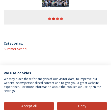
fiber_manual_record
fiber_manual_record
fiber_manual_record
fiber_manual_record
Categorias:
Summer School
ÚLTIMAS NOTÍCIAS
We use cookies
We may place these for analysis of our visitor data, to improve our
website, show personalised content and to give you a great website
experience. For more information about the cookies we use open the
Política de Privacidade
Termos & Condições
settings.
Direitos do Titular dos Dados
Accept all
Deny