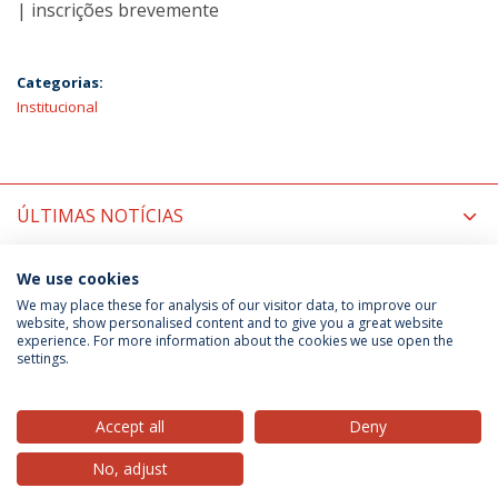
| inscrições brevemente
Categorias:
Institucional
ÚLTIMAS NOTÍCIAS
PRÓXIMOS EVENTOS
We use cookies
We may place these for analysis of our visitor data, to improve our
website, show personalised content and to give you a great website
experience. For more information about the cookies we use open the
Política de Privacidade
Termos & Condições
settings.
Direitos do Titular dos Dados
Accept all
Deny
No, adjust
© 2026 Universidade Católica Portuguesa