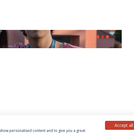
fiber_manual_record
fiber_manual_record
fiber_manual_record
Accept all
, show personalised content and to give you a great