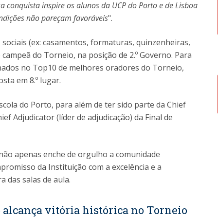
sa conquista inspire os alunos da UCP do Porto e de Lisboa
ndições não pareçam favoráveis
".
s sociais (ex: casamentos, formaturas, quinzenheiras,
e campeã do Torneio, na posição de 2.º Governo. Para
onados no Top10 de melhores oradores do Torneio,
sta em 8.º lugar.
Escola do Porto, para além de ter sido parte da Chief
ef Adjudicator (líder de adjudicação) da Final de
 não apenas enche de orgulho a comunidade
omisso da Instituição com a excelência e a
a das salas de aula.
 alcança vitória histórica no Torneio