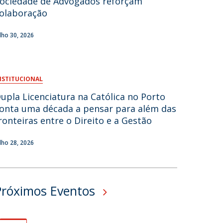
ociedade de Advogados reforçam
olaboração
fertas de Emprego
ulho 30, 2026
NSTITUCIONAL
upla Licenciatura na Católica no Porto
onta uma década a pensar para além das
ronteiras entre o Direito e a Gestão
ulho 28, 2026
Próximos Eventos