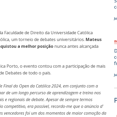
S
c
O
J
 da Faculdade de Direito da Universidade Católica
lica, um torneio de debates universitários.
Mateus
I
quistou a melhor posição
nunca antes alcançada
D
c
f
ica Porto, o evento contou com a participação de mais
de Debates de todo o país.
J
de Final do Open da Católica 2024, em conjunto com a
inar de um longo percurso de aprendizagem e treino nos
is e regionais de debate. Apesar de sempre termos
io competitivo, era possível, recordo-me que o anúncio d'
es vencedores foi um dos momentos de maior comoção da