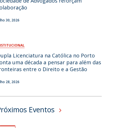
ociedade de Advogados reforçam
olaboração
fertas de Emprego
ulho 30, 2026
NSTITUCIONAL
upla Licenciatura na Católica no Porto
onta uma década a pensar para além das
ronteiras entre o Direito e a Gestão
ulho 28, 2026
Próximos Eventos