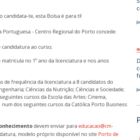
S
c
O
candidata-te, esta Bolsa é para ti!
J
ca Portuguesa - Centro Regional do Porto concede:
 candidatura ao curso;
I
D
matrícula no 1º ano da licenciatura e nos anos
c
f
de frequência da licenciatura a 8 candidatos do
genharia; Ciências da Nutrição; Ciências e Sociedade;
J
 seguintes cursos da Escola das Artes: Cinema,
num dos seguintes cursos da Católica Porto Business
Conhecimento
devem enviar para
educacao@cm-
didatura, modelo próprio disponível no site
Porto de