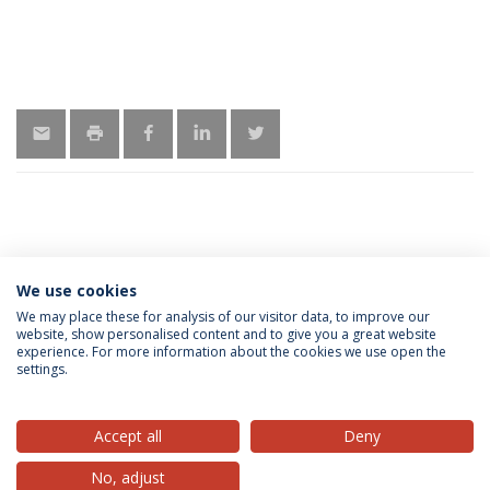
MAIS INFORMAÇÃO
We use cookies
We may place these for analysis of our visitor data, to improve our
website, show personalised content and to give you a great website
experience. For more information about the cookies we use open the
Política de Privacidade
Termos & Condições
settings.
Direitos do Titular dos Dados
Accept all
Deny
No, adjust