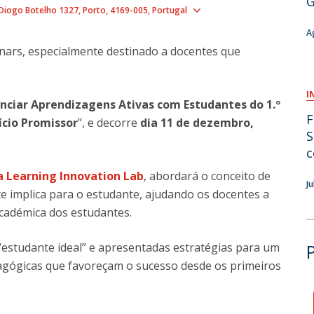
G
Show map
Diogo Botelho 1327
Porto
4169-005
Portugal
O
A
nars, especialmente destinado a docentes que
I
ciar Aprendizagens Ativas com Estudantes do 1.º
F
ício Promissor
”, e decorre
dia 11 de dezembro,
S
c
ca Learning Innovation Lab
, abordará o conceito de
J
ste implica para o estudante, ajudando os docentes a
cadémica dos estudantes.
“estudante ideal” e apresentadas estratégias para um
agógicas que favoreçam o sucesso desde os primeiros