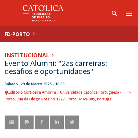
FD-PORTO
INSTITUCIONAL
Evento Alumni: "2as carreiras:
desafios e oportunidades"
Sábado , 29 de Março 2025 - 10:00
Auditório Corticeira Amorim | Universidade Católica Portuguesa -
Sho
Porto
Rua de Diogo Botelho 1327
Porto
4169-005
Portugal
map