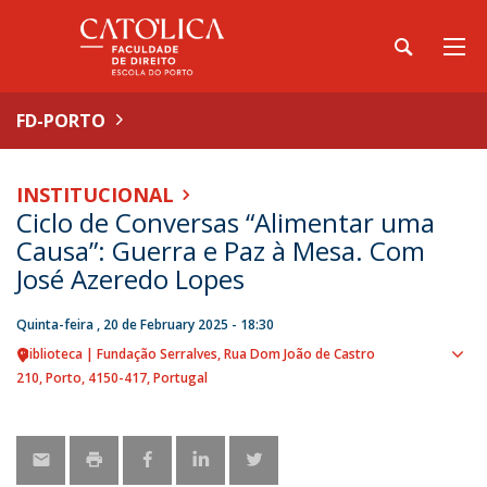
FD-PORTO
INSTITUCIONAL
Ciclo de Conversas “Alimentar uma
Causa”: Guerra e Paz à Mesa. Com
José Azeredo Lopes
Quinta-feira , 20 de February 2025 - 18:30
Biblioteca | Fundação Serralves
Rua Dom João de Castro
Sho
210
Porto
4150-417
Portugal
map