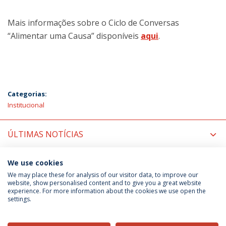
Mais informações sobre o Ciclo de Conversas
“Alimentar uma Causa” disponíveis
aqui
.
Categorias:
Institucional
ÚLTIMAS NOTÍCIAS
PRÓXIMOS EVENTOS
We use cookies
We may place these for analysis of our visitor data, to improve our
website, show personalised content and to give you a great website
experience. For more information about the cookies we use open the
Política de Privacidade
Termos & Condições
settings.
Direitos do Titular dos Dados