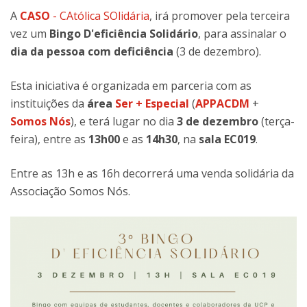
A
CASO
- CAtólica SOlidária
, irá promover pela terceira
vez um
Bingo D'eficiência Solidário
, para assinalar o
dia da pessoa com deficiência
(3 de dezembro).
Esta iniciativa é organizada em parceria com as
instituições da
área
Ser + Especial
(
APPACDM
+
Somos Nós
), e terá lugar no dia
3 de dezembro
(terça-
feira), entre as
13h00
e as
14h30
, na
sala EC019
.
Entre as 13h e as 16h decorrerá uma venda solidária da
Associação Somos Nós.