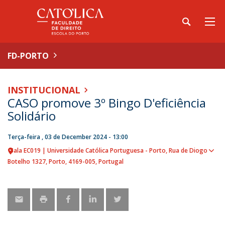
FD-PORTO
INSTITUCIONAL
CASO promove 3º Bingo D'eficiência
Solidário
Terça-feira , 03 de December 2024 - 13:00
Sala EC019 | Universidade Católica Portuguesa - Porto
Rua de Diogo
Sho
Botelho 1327
Porto
4169-005
Portugal
map