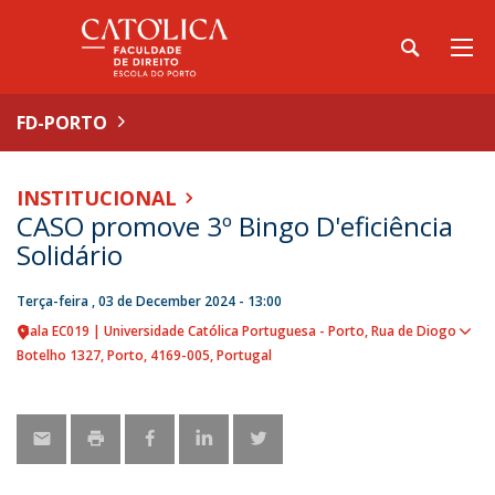
FD-PORTO
INSTITUCIONAL
CASO promove 3º Bingo D'eficiência
Solidário
Terça-feira , 03 de December 2024 - 13:00
Sala EC019 | Universidade Católica Portuguesa - Porto
Rua de Diogo
Sho
Botelho 1327
Porto
4169-005
Portugal
map