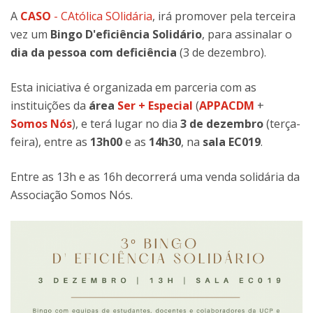
A
CASO
- CAtólica SOlidária
, irá promover pela terceira
vez um
Bingo D'eficiência Solidário
, para assinalar o
dia da pessoa com deficiência
(3 de dezembro).
Esta iniciativa é organizada em parceria com as
instituições da
área
Ser + Especial
(
APPACDM
+
Somos Nós
), e terá lugar no dia
3 de dezembro
(terça-
feira), entre as
13h00
e as
14h30
, na
sala EC019
.
Entre as 13h e as 16h decorrerá uma venda solidária da
Associação Somos Nós.