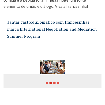
comida e a bebida foram, nesta noite, um forte
elemento de união e diálogo. Viva a francesinha!
Jantar gastrodiplomático com francesinhas
marca International Negotiation and Mediation
Summer Program
fiber_manual_record
fiber_manual_record
fiber_manual_record
fiber_manual_record