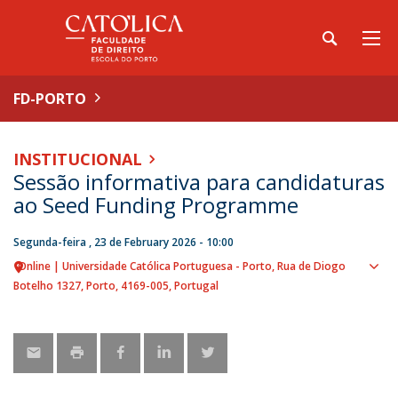
FD-PORTO
INSTITUCIONAL
Sessão informativa para candidaturas
ao Seed Funding Programme
Segunda-feira , 23 de February 2026 - 10:00
Online | Universidade Católica Portuguesa - Porto
Rua de Diogo
Sho
Botelho 1327
Porto
4169-005
Portugal
map