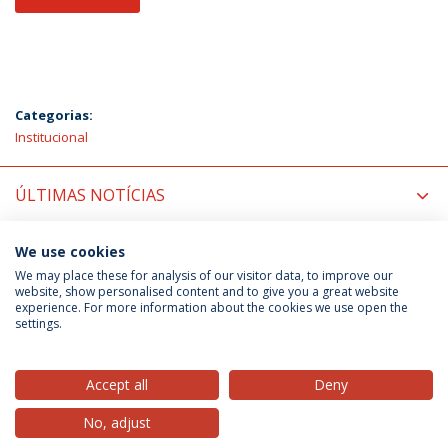
Categorias:
Institucional
ÚLTIMAS NOTÍCIAS
PRÓXIMOS EVENTOS
We use cookies
We may place these for analysis of our visitor data, to improve our
website, show personalised content and to give you a great website
experience. For more information about the cookies we use open the
Política de Privacidade
Termos & Condições
settings.
Direitos do Titular dos Dados
Accept all
Deny
No, adjust
© 2026 Universidade Católica Portuguesa