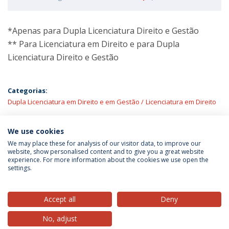
*Apenas para Dupla Licenciatura Direito e Gestão
** Para Licenciatura em Direito e para Dupla
Licenciatura Direito e Gestão
Categorias:
Dupla Licenciatura em Direito e em Gestão
Licenciatura em Direito
ÚLTIMAS NOTÍCIAS
We use cookies
We may place these for analysis of our visitor data, to improve our
website, show personalised content and to give you a great website
experience. For more information about the cookies we use open the
Política de Privacidade
Termos & Condições
settings.
Direitos do Titular dos Dados
Accept all
Deny
No, adjust
© 2026 Universidade Católica Portuguesa