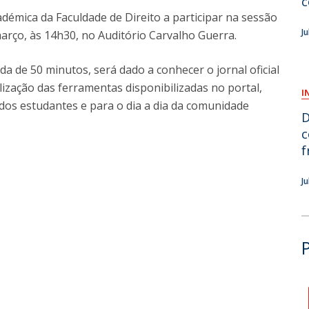
c
démica da Faculdade de Direito a participar na sessão
O
J
março, às 14h30, no Auditório Carvalho Guerra.
a de 50 minutos, será dado a conhecer o jornal oficial
lização das ferramentas disponibilizadas no portal,
I
 dos estudantes e para o dia a dia da comunidade
D
c
f
J