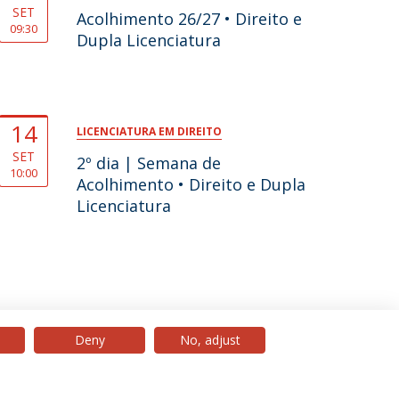
SET
Acolhimento 26/27 • Direito e
09:30
Dupla Licenciatura
14
LICENCIATURA EM DIREITO
SET
2º dia | Semana de
10:00
Acolhimento • Direito e Dupla
Licenciatura
Deny
No, adjust