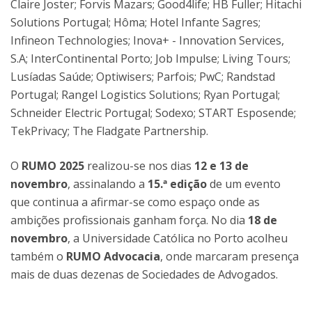
Claire Joster; Forvis Mazars; Good4life; HB Fuller; Hitachi
Solutions Portugal; Hôma; Hotel Infante Sagres;
Infineon Technologies; Inova+ - Innovation Services,
S.A; InterContinental Porto; Job Impulse; Living Tours;
Lusíadas Saúde; Optiwisers; Parfois; PwC; Randstad
Portugal; Rangel Logistics Solutions; Ryan Portugal;
Schneider Electric Portugal; Sodexo; START Esposende;
TekPrivacy; The Fladgate Partnership.
O
RUMO 2025
realizou-se nos dias
12 e 13 de
novembro
, assinalando a
15.ª edição
de um evento
que continua a afirmar-se como espaço onde as
ambições profissionais ganham força. No dia
18 de
novembro
, a Universidade Católica no Porto acolheu
também o
RUMO Advocacia
, onde marcaram presença
mais de duas dezenas de Sociedades de Advogados.