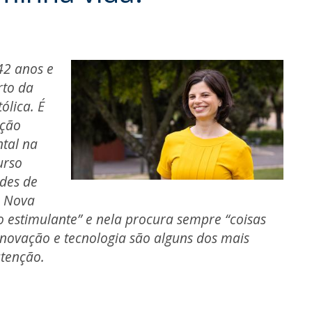
O
42 anos e
rto da
ólica. É
ação
tal na
urso
ades de
, Nova
 estimulante” e nela procura sempre “coisas
inovação e tecnologia são alguns dos mais
atenção.