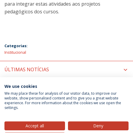
para integrar estas atividades aos projetos
pedagógicos dos cursos.
Categorias:
Institucional
ÚLTIMAS NOTÍCIAS
PRÓXIMOS EVENTOS
We use cookies
We may place these for analysis of our visitor data, to improve our
website, show personalised content and to give you a great website
experience. For more information about the cookies we use open the
Política de Privacidade
Termos & Condições
settings.
Direitos do Titular dos Dados
Accept all
Deny