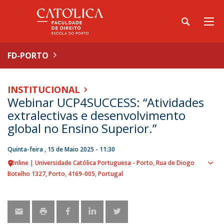
FD-PORTO
INSTITUCIONAL
Webinar UCP4SUCCESS: “Atividades
extralectivas e desenvolvimento
global no Ensino Superior.”
Quinta-feira , 15 de Maio 2025 - 11:30
Online | Universidade Católica Portuguesa - Porto
Rua de Diogo
Sho
Botelho 1327
Porto
4169-005
Portugal
map