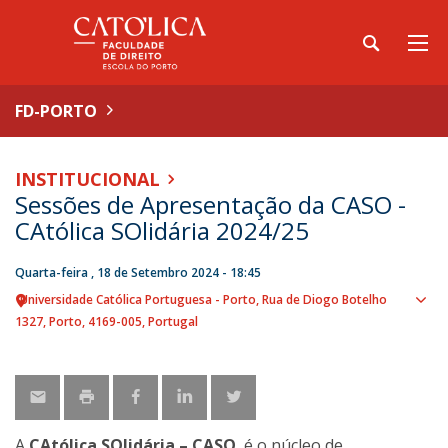
FD-PORTO
INSTITUCIONAL
Sessões de Apresentação da CASO -
CAtólica SOlidária 2024/25
Quarta-feira , 18 de Setembro 2024 - 18:45
Universidade Católica Portuguesa - Porto
Rua de Diogo Botelho
Sho
1327
Porto
4169-005
Portugal
map
A
CAtólica SOlidária – CASO
, é o núcleo de