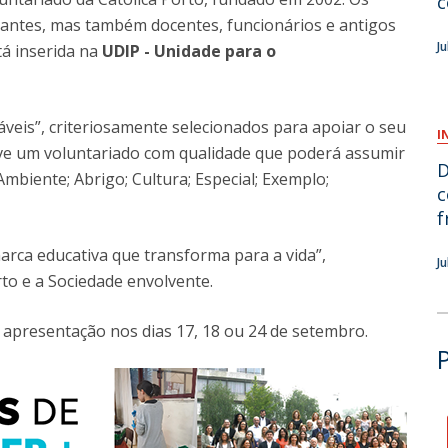
c
dantes, mas também docentes, funcionários e antigos
O
J
tá inserida na
UDIP - Unidade para o
veis”, criteriosamente selecionados para apoiar o seu
I
ve um voluntariado com qualidade que poderá assumir
D
mbiente; Abrigo; Cultura; Especial; Exemplo;
c
f
rca educativa que transforma para a vida”,
J
rto e a Sociedade envolvente.
 apresentação nos dias 17, 18 ou 24 de setembro.