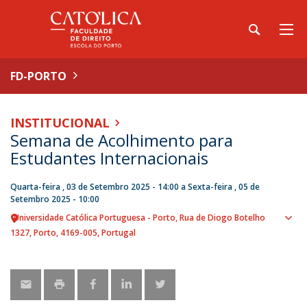
FD-PORTO
INSTITUCIONAL
Semana de Acolhimento para
Estudantes Internacionais
Quarta-feira , 03 de Setembro 2025 - 14:00
a
Sexta-feira , 05 de
Setembro 2025 - 10:00
Universidade Católica Portuguesa - Porto
Rua de Diogo Botelho
Sho
1327
Porto
4169-005
Portugal
map