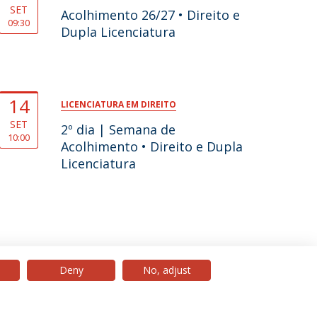
SET
Acolhimento 26/27 • Direito e
09:30
Dupla Licenciatura
14
LICENCIATURA EM DIREITO
SET
2º dia | Semana de
10:00
Acolhimento • Direito e Dupla
Licenciatura
Deny
No, adjust