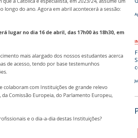
G
m que a Católica é especialista, em 2023/24, assume um
O
o longo do ano. Agora em abril acontecerá a sessão:
A
rá lugar no dia 16 de abril, das 17h00 às 18h30, em
I
F
ecimento mais alargado dos nossos estudantes acerca
S
ormas de acesso, tendo por base testemunhos
c
ões.
J
e colaboram com Instituições de grande relevo
s, da Comissão Europeia, do Parlamento Europeu,
fissionais e o dia-a-dia destas Instituições?