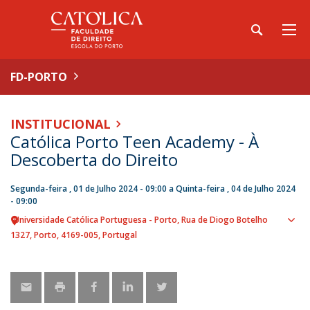
FD-PORTO
INSTITUCIONAL
Católica Porto Teen Academy - À
Descoberta do Direito
Segunda-feira , 01 de Julho 2024 - 09:00
a
Quinta-feira , 04 de Julho 2024
- 09:00
Universidade Católica Portuguesa - Porto
Rua de Diogo Botelho
Sho
1327
Porto
4169-005
Portugal
map