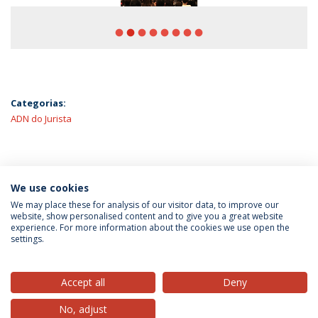
fiber_manual_record
fiber_manual_record
fiber_manual_record
fiber_manual_record
fiber_manual_record
fiber_manual_record
fiber_manual_record
fiber_manual_record
Categorias:
ADN do Jurista
ÚLTIMAS NOTÍCIAS
We use cookies
We may place these for analysis of our visitor data, to improve our
website, show personalised content and to give you a great website
experience. For more information about the cookies we use open the
Política de Privacidade
Termos & Condições
settings.
Direitos do Titular dos Dados
Accept all
Deny
No, adjust