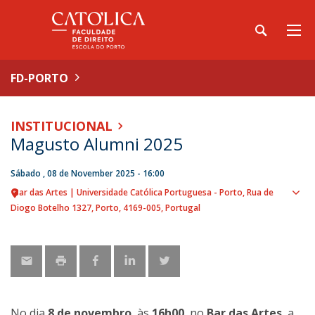
FD-PORTO
INSTITUCIONAL
Magusto Alumni 2025
Sábado , 08 de November 2025 - 16:00
Bar das Artes | Universidade Católica Portuguesa - Porto
Rua de
Sho
Diogo Botelho 1327
Porto
4169-005
Portugal
map
No dia
8 de novembro
, às
16h00
, no
Bar das Artes
, a