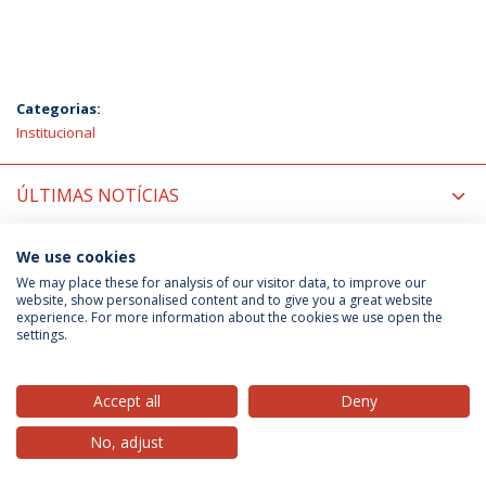
Categorias:
Institucional
ÚLTIMAS NOTÍCIAS
PRÓXIMOS EVENTOS
We use cookies
We may place these for analysis of our visitor data, to improve our
website, show personalised content and to give you a great website
experience. For more information about the cookies we use open the
Política de Privacidade
Termos & Condições
settings.
Direitos do Titular dos Dados
Accept all
Deny
No, adjust
© 2026 Universidade Católica Portuguesa