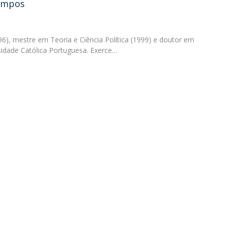
ampos
O
96), mestre em Teoria e Ciência Política (1999) e doutor em
rsidade Católica Portuguesa. Exerce…