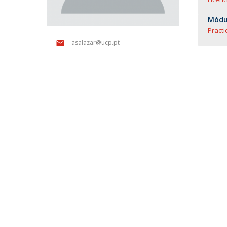
Módul
Pract
asalazar@ucp.pt