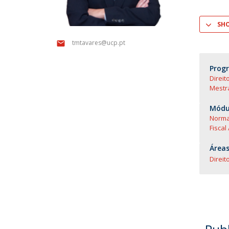
SH
tmtavares@ucp.pt
Prog
Direit
Mestra
Módul
Normat
Fiscal
Áreas
Direito