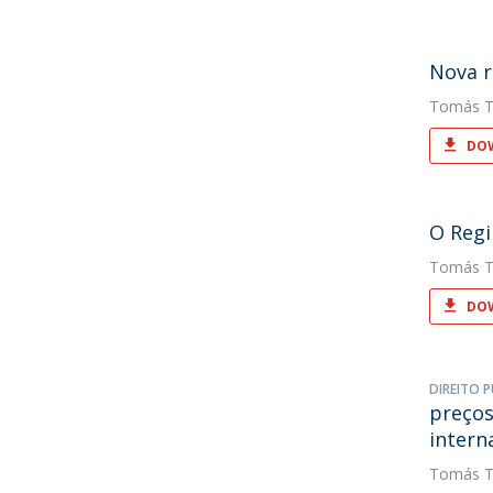
Nova r
Tomás T
DOW
O Regi
Tomás T
DOW
DIREITO P
preços
intern
Tomás T