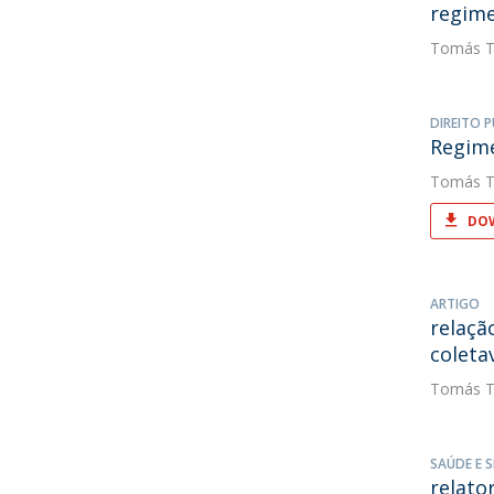
regime
Tomás T
DIREITO P
Regime
Tomás T
DOW
ARTIGO
relaçã
coleta
Tomás T
SAÚDE E 
relato