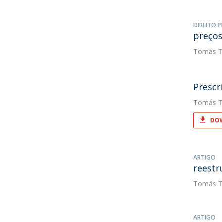
DIREITO P
preços
Tomás T
Prescr
Tomás T
DOW
ARTIGO
reestr
Tomás T
ARTIGO