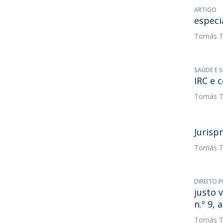
ARTIGO
especi
Tomás T
SAÚDE E 
IRC e 
Tomás T
Jurisp
Tomás T
DIREITO P
justo 
n.º 9, 
Tomás T