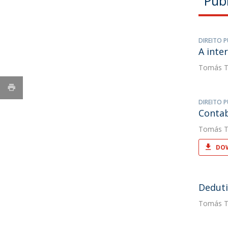
Pub
DIREITO P
A inte
Tomás T
DIREITO P
Contab
Tomás T
DOW
Deduti
Tomás T