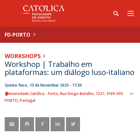
FD-PORTO
WORKSHOPS
Workshop | Trabalho em
plataformas: um diálogo luso-italiano
Quinta-feira , 13 de November 2025 - 17:30
Universidade Católica - Porto
Rua Diogo Botelho, 1327
4169-005
Sho
PORTO
Portugal
map