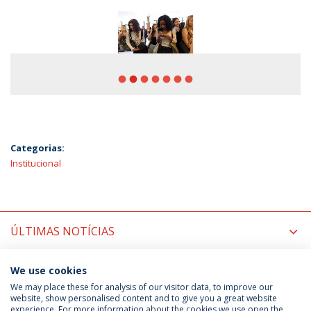
fiber_manual_record
fiber_manual_record
fiber_manual_record
fiber_manual_record
fiber_manual_record
fiber_manual_record
fiber_manual_record
Categorias:
Institucional
ÚLTIMAS NOTÍCIAS
PRÓXIMOS EVENTOS
We use cookies
We may place these for analysis of our visitor data, to improve our
website, show personalised content and to give you a great website
experience. For more information about the cookies we use open the