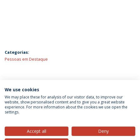
Categorias:
Pessoas em Destaque
ÚLTIMAS NOTÍCIAS
We use cookies
We may place these for analysis of our visitor data, to improve our
website, show personalised content and to give you a great website
experience. For more information about the cookies we use open the
Política de Privacidade
Termos & Condições
settings.
Direitos do Titular dos Dados
Accept all
Deny