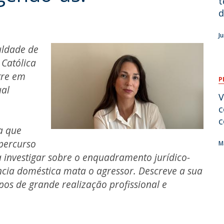
t
d
O
J
uldade de
 Católica
tre em
P
ual
V
c
c
a que
percurso
M
a investigar sobre o enquadramento jurídico-
ncia doméstica mata o agressor. Descreve a sua
s de grande realização profissional e