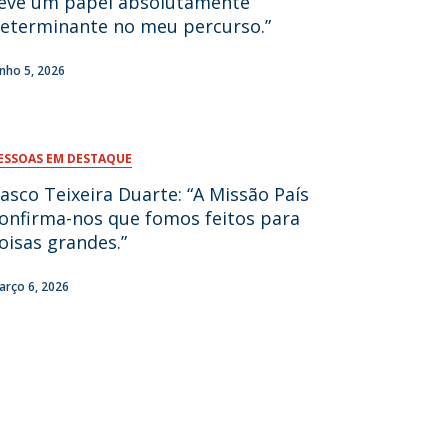
eve um papel absolutamente
eterminante no meu percurso.”
fertas de Emprego
unho 5, 2026
ESSOAS EM DESTAQUE
asco Teixeira Duarte: “A Missão País
onfirma-nos que fomos feitos para
oisas grandes.”
arço 6, 2026