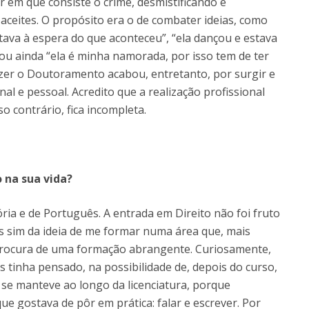
ar em que consiste o crime, desmistificando e
aceites. O propósito era o de combater ideias, como
stava à espera do que aconteceu”, “ela dançou e estava
 ou ainda “ela é minha namorada, por isso tem de ter
azer o Doutoramento acabou, entretanto, por surgir e
al e pessoal. Acredito que a realização profissional
o contrário, fica incompleta.
 na sua vida?
tória e de Português. A entrada em Direito não foi fruto
s sim da ideia de me formar numa área que, mais
à procura de uma formação abrangente. Curiosamente,
es tinha pensado, na possibilidade de, depois do curso,
 se manteve ao longo da licenciatura, porque
ue gostava de pôr em prática: falar e escrever. Por