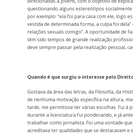
direcionadas a jovens, com o objetivo de explic
questionando alguns estereótipos socialmente 
por exemplo: “ela foi para casa com ele, logo e
vestida de determinada forma, a culpa foi dela”
relações sexuais comigo”. A oportunidade de f
têm sido tempos de grande realização profission
deve sempre passar pela realização pessoal, cas
Quando é que surgiu o interesse pelo Direito
Gostava da área das letras, da Filosofia, da His
de nenhuma motivação específica na altura, ma
tarde, me permitisse ter várias escolhas. Fui 
durante a licenciatura fui ponderando, e já ant
trabalhar como jornalista. Foi uma vontade que
acreditava ter qualidades que se destacavam e q