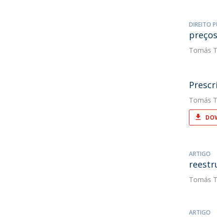
DIREITO P
preços
Tomás T
Prescr
Tomás T
DOW
ARTIGO
reestr
Tomás T
ARTIGO