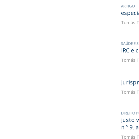
ARTIGO
especi
Tomás T
SAÚDE E 
IRC e 
Tomás T
Jurisp
Tomás T
DIREITO P
justo 
n.º 9, 
Tomás T