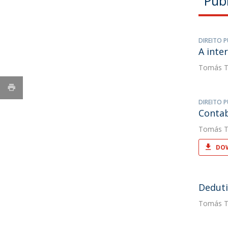
Pub
DIREITO P
A inte
Tomás T
DIREITO P
Contab
Tomás T
DOW
Deduti
Tomás T