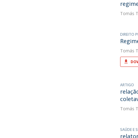
regime
Tomás T
DIREITO P
Regime
Tomás T
DOW
ARTIGO
relaçã
coleta
Tomás T
SAÚDE E 
relato