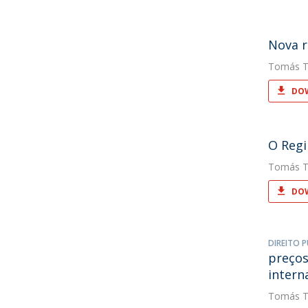
Nova r
Tomás T
DOW
O Regi
Tomás T
DOW
DIREITO P
preços
intern
Tomás T