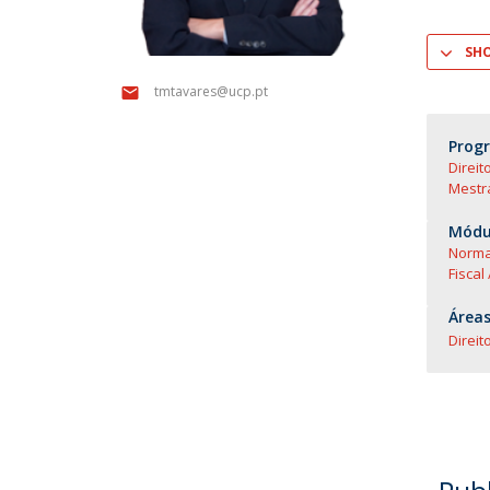
SH
tmtavares@ucp.pt
Prog
Direit
Mestra
Módul
Normat
Fiscal
Áreas
Direito