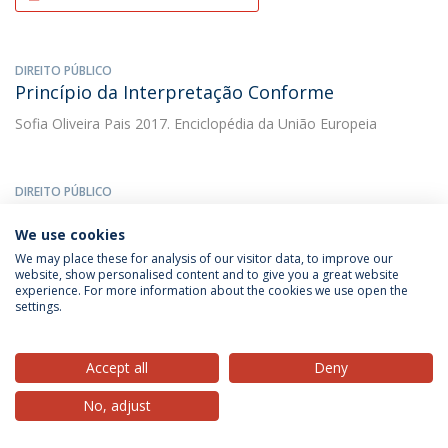
DIREITO PÚBLICO
Princípio da Interpretação Conforme
Sofia Oliveira Pais
2017. Enciclopédia da União Europeia
DIREITO PÚBLICO
Princípio da interpretação conforme (Acórdão
Marleasing) - Comentário
We use cookies
We may place these for analysis of our visitor data, to improve our
Sofia Oliveira Pais
(with Sofia Oliveira Pais). 2011. Princípios
website, show personalised content and to give you a great website
fundamentais de Direito da União Europeia. Uma abordagem
experience. For more information about the cookies we use open the
jurisprudencial
settings.
DOWNLOAD AND MORE DETAILS
Accept all
Deny
No, adjust
DIREITO PÚBLICO
Princípio da interpretação conforme (Acórdão