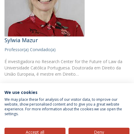
Sylwia Mazur
Professor(a) Convidado(a)
É investigadora no Research Center for the Future of Law da
Universidade Católica Portuguesa. Doutorada em Direito da
União Europeia, é mestre em Direito…
We use cookies
We may place these for analysis of our visitor data, to improve our
website, show personalised content and to give you a great website
experience. For more information about the cookies we use open the
Política de Privacidade
Termos & Condições
settings.
Direitos do Titular dos Dados
Accept all
Deny