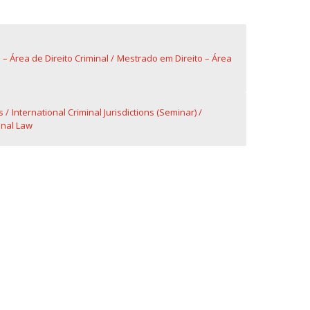
fertas de Emprego
– Área de Direito Criminal
Mestrado em Direito – Área
s
International Criminal Jurisdictions (Seminar)
ional Law