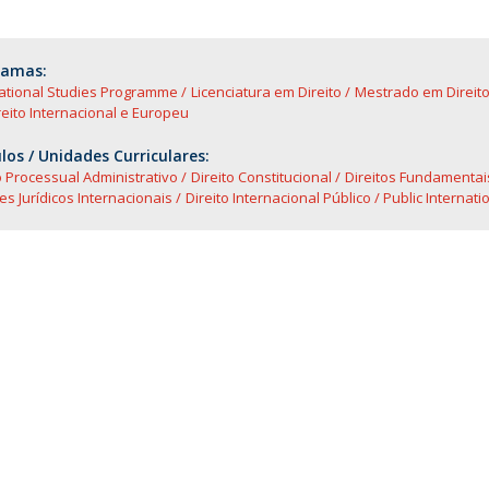
O
ramas:
national Studies Programme
Licenciatura em Direito
Mestrado em Direito 
eito Internacional e Europeu
os / Unidades Curriculares:
o Processual Administrativo
Direito Constitucional
Direitos Fundamentai
s Jurídicos Internacionais
Direito Internacional Público / Public Internat