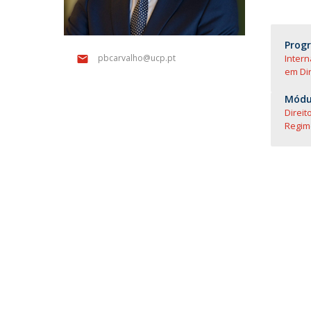
Prog
Inter
pbcarvalho@ucp.pt
em Dir
Módul
Direit
Regime