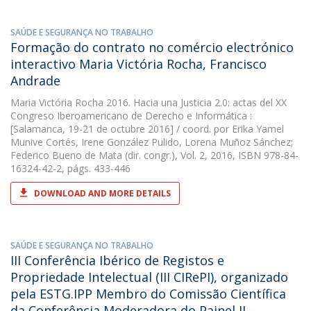
SAÚDE E SEGURANÇA NO TRABALHO
Formação do contrato no comércio electrónico
interactivo Maria Victória Rocha, Francisco
Andrade
Maria Victória Rocha
2016. Hacia una Justicia 2.0: actas del XX
Congreso Iberoamericano de Derecho e Informática :
[Salamanca, 19-21 de octubre 2016] / coord. por Erika Yamel
Munive Cortés, Irene González Pulido, Lorena Muñoz Sánchez;
Federico Bueno de Mata (dir. congr.), Vol. 2, 2016, ISBN 978-84-
16324-42-2, págs. 433-446
DOWNLOAD AND MORE DETAILS
SAÚDE E SEGURANÇA NO TRABALHO
III Conferência Ibérico de Registos e
Propriedade Intelectual (III CIRePI), organizado
pela ESTG.IPP Membro do Comissão Científica
da Conferência Moderadora do Painel II -