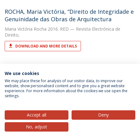
ROCHA, Maria Victória, “Direito de Integridade e
Genuinidade das Obras de Arquitectura
Maria Victória Rocha
2016. RED — Revista Electrónica de
Direito,
DOWNLOAD AND MORE DETAILS
The Mondrian Cake: may Intellectual Property
We use cookies
protect signature food?
We may place these for analysis of our visitor data, to improve our
website, show personalised content and to give you a great website
Maria Victória Rocha
(with Maria Victória Rocha). 2019. Revista
experience. For more information about the cookies we use open the
Electrónica de Direito
settings.
DOWNLOAD AND MORE DETAILS
Accept all
Deny
No, adjust
DIREITO PÚBLICO
THE TREATMENT OF WORKS OF APPLIED ART