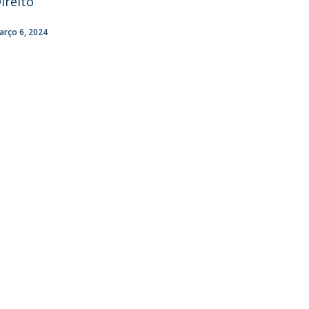
ireito
fertas de Emprego
arço 6, 2024