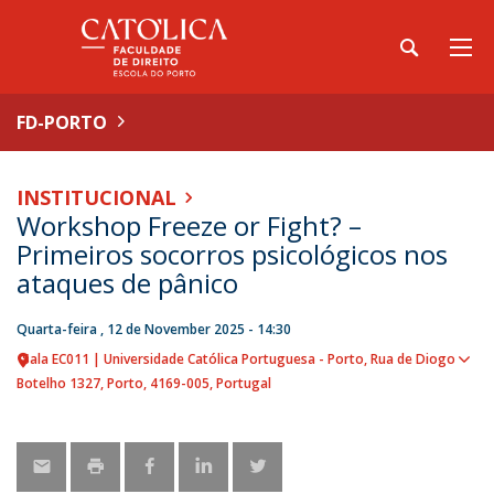
FD-PORTO
INSTITUCIONAL
Workshop Freeze or Fight? –
Primeiros socorros psicológicos nos
ataques de pânico
Quarta-feira , 12 de November 2025 - 14:30
Sala EC011 | Universidade Católica Portuguesa - Porto
Rua de Diogo
Sho
Botelho 1327
Porto
4169-005
Portugal
map