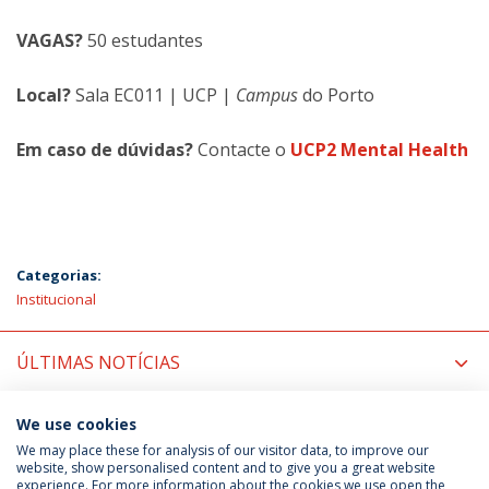
VAGAS?
50 estudantes
Local?
Sala EC011 | UCP |
Campus
do Porto
Em caso de dúvidas?
Contacte o
UCP2 Mental Health
Categorias:
Institucional
ÚLTIMAS NOTÍCIAS
PRÓXIMOS EVENTOS
We use cookies
We may place these for analysis of our visitor data, to improve our
website, show personalised content and to give you a great website
experience. For more information about the cookies we use open the