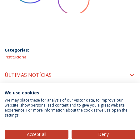
Categorias:
Institucional
ÚLTIMAS NOTÍCIAS
PRÓXIMOS EVENTOS
We use cookies
We may place these for analysis of our visitor data, to improve our
website, show personalised content and to give you a great website
experience. For more information about the cookies we use open the
Política de Privacidade
Termos & Condições
settings.
Direitos do Titular dos Dados
Accept all
Deny