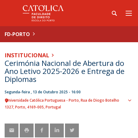
FD-PORTO
INSTITUCIONAL
Cerimónia Nacional de Abertura do
Ano Letivo 2025-2026 e Entrega de
Diplomas
Segunda-feira , 13 de Outubro 2025 - 16:00
Universidade Católica Portuguesa - Porto
Rua de Diogo Botelho
Sho
1327
Porto
4169-005
Portugal
map