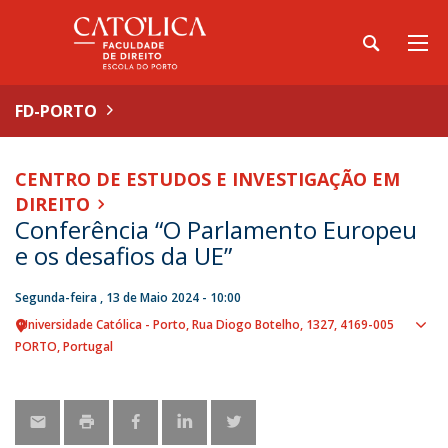
FD-PORTO
CENTRO DE ESTUDOS E INVESTIGAÇÃO EM
DIREITO
Conferência “O Parlamento Europeu
e os desafios da UE”
Segunda-feira , 13 de Maio 2024 - 10:00
Universidade Católica - Porto
Rua Diogo Botelho, 1327
4169-005
Sho
PORTO
Portugal
map