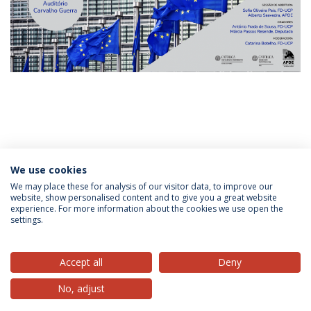
Categorias:
Centro de Estudos e Investigação em Direito
Conferências
We use cookies
We may place these for analysis of our visitor data, to improve our
website, show personalised content and to give you a great website
experience. For more information about the cookies we use open the
Política de Privacidade
Termos & Condições
settings.
Direitos do Titular dos Dados
Accept all
Deny
No, adjust
© 2026 Universidade Católica Portuguesa