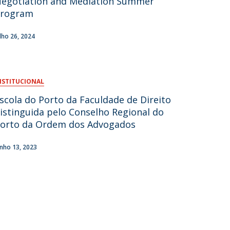
egotiation and Mediation Summer
Program
fertas de Emprego
ulho 26, 2024
NSTITUCIONAL
scola do Porto da Faculdade de Direito
istinguida pelo Conselho Regional do
orto da Ordem dos Advogados
unho 13, 2023