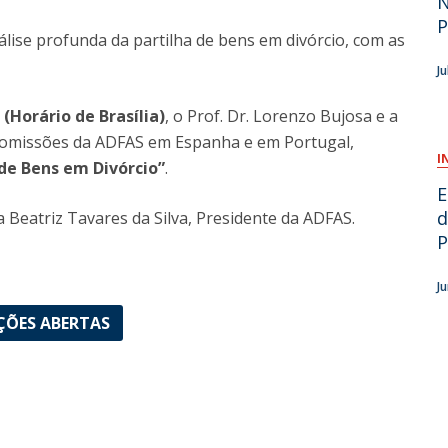
N
O
nálise profunda da partilha de bens em divórcio, com as
J
0
(Horário de Brasília)
, o Prof. Dr. Lorenzo Bujosa e a
 Comissões da ADFAS em Espanha e em Portugal,
I
 de Bens em Divórcio”
.
E
d
a Beatriz Tavares da Silva, Presidente da ADFAS.
P
J
ÇÕES ABERTAS