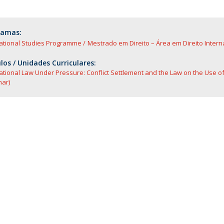
O
ramas:
national Studies Programme
Mestrado em Direito – Área em Direito Inter
os / Unidades Curriculares:
ational Law Under Pressure: Conflict Settlement and the Law on the Use of
nar)