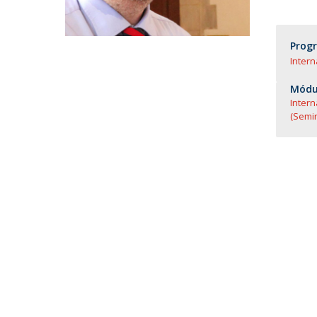
Prog
Inter
Módul
Intern
(Semi