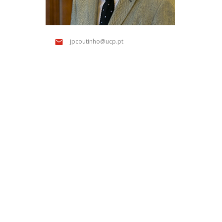
jpcoutinho@ucp.pt