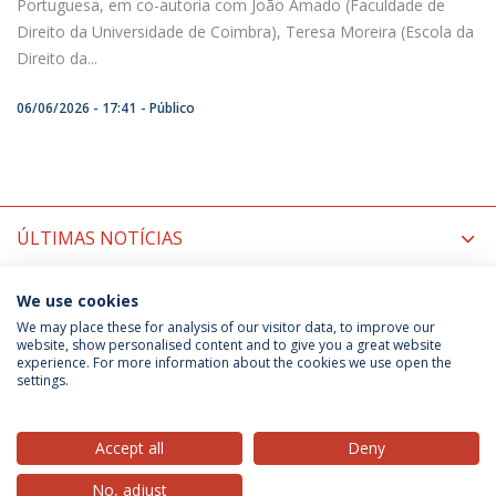
Portuguesa, em co-autoria com João Amado (Faculdade de
Direito da Universidade de Coimbra), Teresa Moreira (Escola da
Direito da...
06/06/2026 - 17:41
Público
ÚLTIMAS NOTÍCIAS
PRÓXIMOS EVENTOS
We use cookies
We may place these for analysis of our visitor data, to improve our
website, show personalised content and to give you a great website
experience. For more information about the cookies we use open the
Política de Privacidade
Termos & Condições
settings.
Direitos do Titular dos Dados
Accept all
Deny
No, adjust