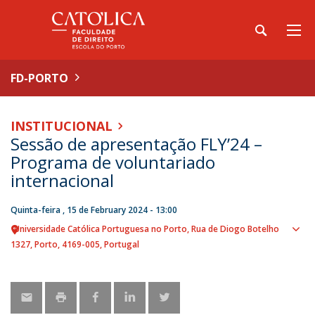
FD-PORTO
INSTITUCIONAL
Sessão de apresentação FLY’24 –
Programa de voluntariado
internacional
Quinta-feira , 15 de February 2024 - 13:00
Universidade Católica Portuguesa no Porto
Rua de Diogo Botelho
Sho
1327
Porto
4169-005
Portugal
map