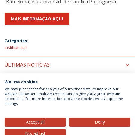
(Barcelona) e a Universidade Católica Portuguesa.
MAIS INFORMAÇÃO AQUI
Categorias:
Institucional
ÚLTIMAS NOTÍCIAS
PRÓXIMOS EVENTOS
We use cookies
We may place these for analysis of our visitor data, to improve our
website, show personalised content and to give you a great website
experience. For more information about the cookies we use open the
Política de Privacidade
Termos & Condições
settings.
Direitos do Titular dos Dados
Accept all
Deny
No, adjust