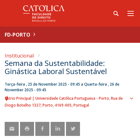
FD-PORTO
Institucional
Semana da Sustentabilidade:
Ginástica Laboral Sustentável
Terça-feira , 25 de November 2025 - 09:45
a
Quarta-feira , 26 de
November 2025 - 09:45
Átrio Principal | Universidade Católica Portuguesa - Porto
Rua de
Sho
Diogo Botelho 1327
Porto
4169-005
Portugal
map