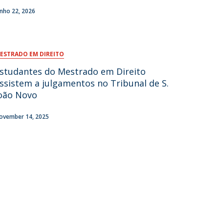
unho 22, 2026
fertas de Emprego
ESTRADO EM DIREITO
studantes do Mestrado em Direito
ssistem a julgamentos no Tribunal de S.
oão Novo
ovember 14, 2025