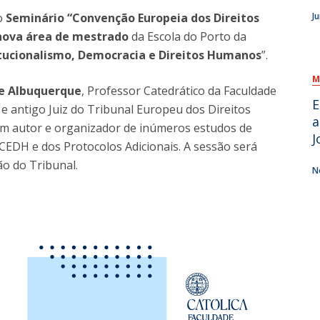
do
Seminário “Convenção Europeia dos Direitos
J
O
nova área de mestrado
da Escola do Porto da
tucionalismo, Democracia e Direitos Humanos
”.
M
de Albuquerque
, Professor Catedrático da Faculdade
E
 e antigo Juiz do Tribunal Europeu dos Direitos
a
m autor e organizador de inúmeros estudos de
J
 CEDH e dos Protocolos Adicionais. A sessão será
ão do Tribunal.
N