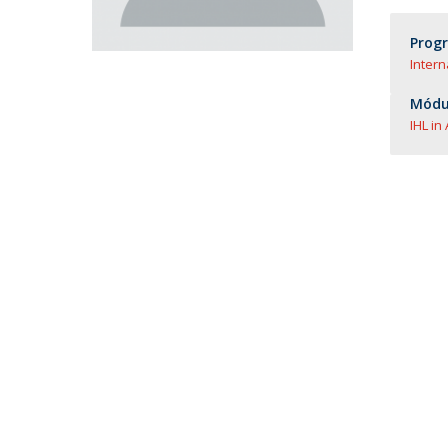
Prog
Inter
Módul
IHL in