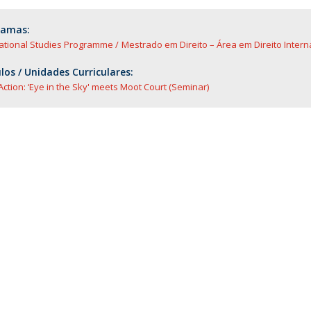
O
ramas:
national Studies Programme
Mestrado em Direito – Área em Direito Inter
os / Unidades Curriculares:
 Action: ‘Eye in the Sky' meets Moot Court (Seminar)