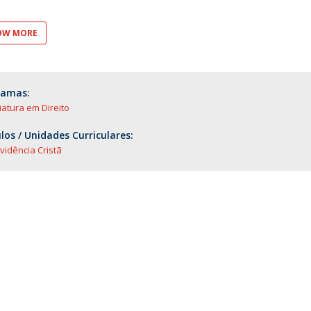
O
OW MORE
ramas:
iatura em Direito
os / Unidades Curriculares:
idência Cristã