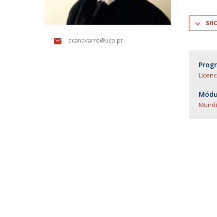
SH
acanavarro@ucp.pt
Prog
Licenc
Módul
Mundiv